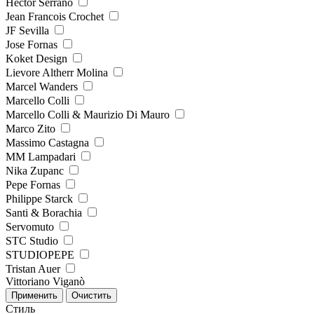
Hector Serrano
Jean Francois Crochet
JF Sevilla
Jose Fornas
Koket Design
Lievore Altherr Molina
Marcel Wanders
Marcello Colli
Marcello Colli & Maurizio Di Mauro
Marco Zito
Massimo Castagna
MM Lampadari
Nika Zupanc
Pepe Fornas
Philippe Starck
Santi & Borachia
Servomuto
STC Studio
STUDIOPEPE
Tristan Auer
Vittoriano Viganò
Стиль