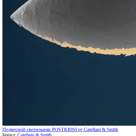
Подвесной светильник POSTKRISI от Catellani & Smith
Бренд:
Catellani & Smith