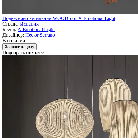
Подвесной светильник WOODS от A-Emotional Light
Страна:
Испания
Бренд:
A-Emotional Light
Дизайнер:
Hector Serrano
В наличии
Запросить цену
Подобрать похожее