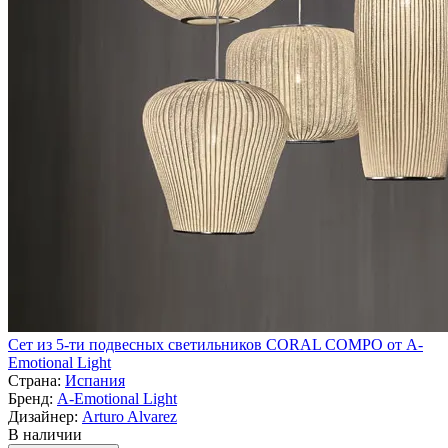
Сет из 5-ти подвесных светильников CORAL COMPO от A-
Emotional Light
Страна:
Испания
Бренд:
A-Emotional Light
Дизайнер:
Arturo Alvarez
В наличии