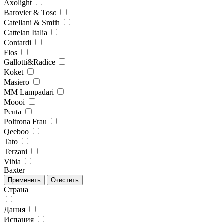
Axolight
Barovier & Toso
Catellani & Smith
Cattelan Italia
Contardi
Flos
Gallotti&Radice
Koket
Masiero
MM Lampadari
Moooi
Penta
Poltrona Frau
Qeeboo
Tato
Terzani
Vibia
Baxter
Страна
Дания
Испания