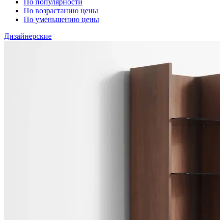
По популярности
По возрастанию цены
По уменьшению цены
Дизайнерские