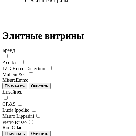
Элитные витрины
Элитные витрины
Бренд
Acerbis
IVG Home Collection
Molteni & C
MisuraEmme
Дизайнер
CR&S
Lucia Ippolito
Mauro Lipparini
Pietro Russo
Ron Gilad