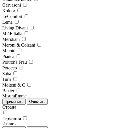
Gervasoni
Koinor
LeComfort
Lema
Living Divani
MDF Italia
Meridiani
Meroni & Colzani
Minotti
Pianca
Poltrona Frau
Potocco
Saba
Turri
Molteni & C
Baxter
MisuraEmme
Страна
Германия
Италия