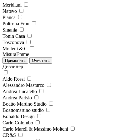
Meridiani
Natevo
Pianca
Poltrona Frau
Smania
Tonin Casa
Tosconova
Molteni & C
MisuraEmme
Дизайнер
Aldo Rossi
Alessandro Masturzo
Andrea Lucatello
Andrea Parisio
Boatto Martino Studio
Boattomartino studio
Bonaldo Design
Carlo Colombo
Carlo Marell & Massimo Molteni
CR&S