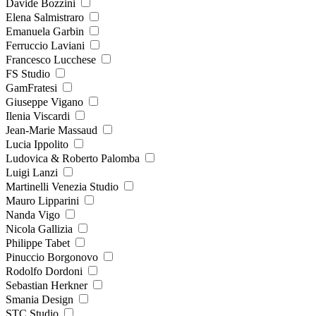
Davide Bozzini
Elena Salmistraro
Emanuela Garbin
Ferruccio Laviani
Francesco Lucchese
FS Studio
GamFratesi
Giuseppe Vigano
Ilenia Viscardi
Jean-Marie Massaud
Lucia Ippolito
Ludovica & Roberto Palomba
Luigi Lanzi
Martinelli Venezia Studio
Mauro Lipparini
Nanda Vigo
Nicola Gallizia
Philippe Tabet
Pinuccio Borgonovo
Rodolfo Dordoni
Sebastian Herkner
Smania Design
STC Studio