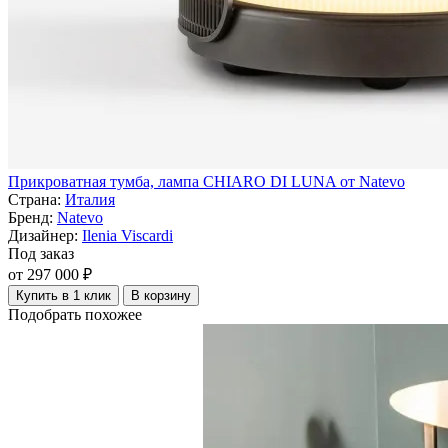
Прикроватная тумба, лампа CHIARO DI LUNA от Natevo
Страна:
Италия
Бренд:
Natevo
Дизайнер:
Ilenia Viscardi
Под заказ
от 297 000 ₽
Купить в 1 клик
В корзину
Подобрать похожее