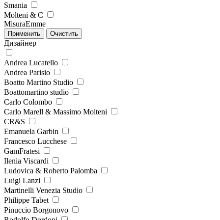
Smania
Molteni & C
MisuraEmme
Дизайнер
Andrea Lucatello
Andrea Parisio
Boatto Martino Studio
Boattomartino studio
Carlo Colombo
Carlo Marell & Massimo Molteni
CR&S
Emanuela Garbin
Francesco Lucchese
GamFratesi
Ilenia Viscardi
Ludovica & Roberto Palomba
Luigi Lanzi
Martinelli Venezia Studio
Philippe Tabet
Pinuccio Borgonovo
Rodolfo Dordoni