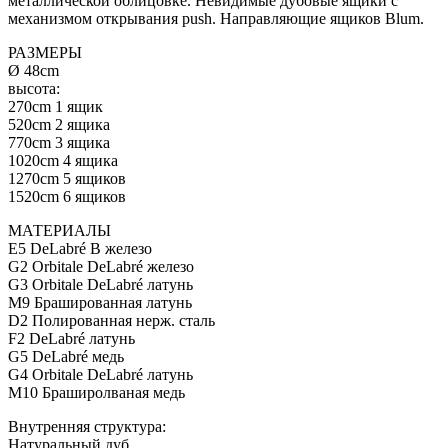
металлической облицовке. Невидимые дубовые ящики с
механизмом открывания push. Направляющие ящиков Blum.
РАЗМЕРЫ
Ø 48cm
высота:
270cm 1 ящик
520cm 2 ящика
770cm 3 ящика
1020cm 4 ящика
1270cm 5 ящиков
1520cm 6 ящиков
МАТЕРИАЛЫ
E5 DeLabré B железо
G2 Orbitale DeLabré железо
G3 Orbitale DeLabré латунь
M9 Брашированная латунь
D2 Полированная нерж. сталь
F2 DeLabré латунь
G5 DeLabré медь
G4 Orbitale DeLabré латунь
M10 Браширолваная медь
Внутренняя структура:
Натуральный дуб