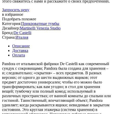
этого свяжитесь с нами и расскажите о своих предпочтениях.
Запросить цену
в избранное
Подобрать похожее
Категория:
Прикроватные тумбы
Дизайнер:
Martinelli Venezia Studio
Бренд:
De Castelli
Страна:
Италия
Описание
Доставка
Оплата
Pandora от итальянской фабрики De Castelli как современный
сундук с сокровищами; Pandora была создана для хранения –
и; следовательно; «скрытия» – всех предметов. В разных
версиях; от одного до шести выдвижных ящиков; этот
предмет достаточно универсален; чтобы его можно было
трансформировать; как вам угодно; в стол для хранения
вещей; тумбочку или полный комод; используемый в
различных пространствах; от ванной комнаты до спальни или
гостиной. Таинственный; впечатляющий объект; Pandora
удивляет; когда раскрываются ящики; невидимые в закрытом
состоянии. Это круглая этажерка (система хранения) в