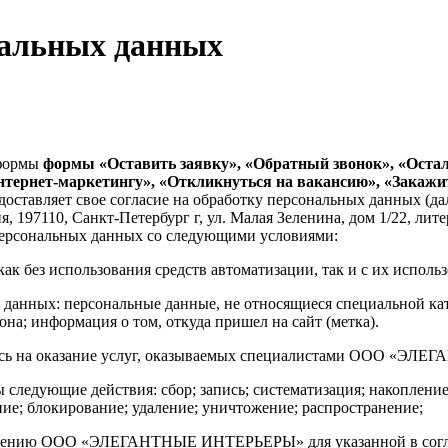
нальных данных
з формы
формы «Оставить заявку», «Обратный звонок», «Остал
нтернет-маркетингу», «Откликнуться на вакансию», «Закаж
 предоставляет свое согласие на обработку персональных да
, 197110, Санкт-Петербург г, ул. Малая Зеленина, дом 1/22, лит
х персональных данных со следующими условиями:
ак без использования средств автоматизации, так и с их исполь
х данных: персональные данные, не относящиеся специальной к
а; информация о том, откуда пришел на сайт (метка).
апись на оказание услуг, оказываемых специалистами ООО «
следующие действия: сбор; запись; систематизация; накопление;
ние; блокирование; удаление; уничтожение; распространение;
оручению ООО «ЭЛЕГАНТНЫЕ ИНТЕРЬЕРЫ» для указанной в согл