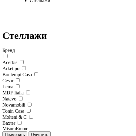
Стеллажи
Стеллажи
Бренд
Acerbis
Arketipo
Bontempi Casa
Cesar
Lema
MDF Italia
Natevo
Novamobili
Tonin Casa
Molteni & C
Baxter
MisuraEmme