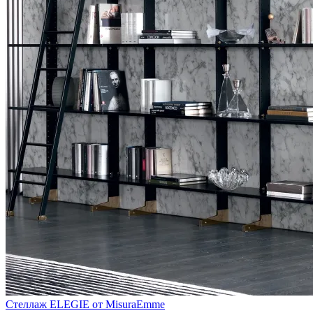
Стеллаж ELEGIE от MisuraEmme