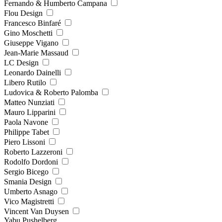
Fernando & Humberto Campana
Flou Design
Francesco Binfaré
Gino Moschetti
Giuseppe Vigano
Jean-Marie Massaud
LC Design
Leonardo Dainelli
Libero Rutilo
Ludovica & Roberto Palomba
Matteo Nunziati
Mauro Lipparini
Paola Navone
Philippe Tabet
Piero Lissoni
Roberto Lazzeroni
Rodolfo Dordoni
Sergio Bicego
Smania Design
Umberto Asnago
Vico Magistretti
Vincent Van Duysen
Yabu Pushelberg