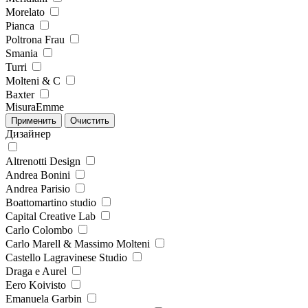
Morelato
Pianca
Poltrona Frau
Smania
Turri
Molteni & C
Baxter
MisuraEmme
Дизайнер
Altrenotti Design
Andrea Bonini
Andrea Parisio
Boattomartino studio
Capital Creative Lab
Carlo Colombo
Carlo Marell & Massimo Molteni
Castello Lagravinese Studio
Draga e Aurel
Eero Koivisto
Emanuela Garbin