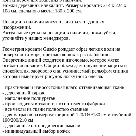
Ножки деревянные эвкалипт. Размеры кровати: 214 х 224 х
108 см, спального места: 180 х 200 см.
Позиции в наличии могут отличаться от данных
изображений.
Актуальные цены на позиции в наличии, пожалуйста,
уточняйте у наших менеджеров.
Геометрия кровати Guscio рождает образ легких волн на
поверхности моря, приглашающих к расслаблению.
Энергетика линий сходится к изголовью, которое мягко
огибает основание. Общий объем дает ощущение защиты и
спокойствия, здорового сна, усиливаемый рельефом спинки,
который имитирует рисунок лоскутного одеяла.
- практичная и износостойкая влаго-отталкивающая ткань
- деревянный каркас
- наполнение полиуретан
- производится в ткани из ассортимента фабрики
- все чехлы из ткани полностью съемные
- для матрасов размером: шириной 120/160/180 см и глубиной
190/200/210 см
- деревянные ортопедические ламели
- индивидуальный выбор ножек