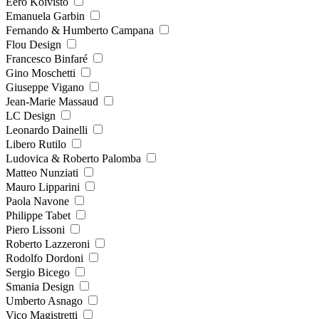
Eero Koivisto
Emanuela Garbin
Fernando & Humberto Campana
Flou Design
Francesco Binfaré
Gino Moschetti
Giuseppe Vigano
Jean-Marie Massaud
LC Design
Leonardo Dainelli
Libero Rutilo
Ludovica & Roberto Palomba
Matteo Nunziati
Mauro Lipparini
Paola Navone
Philippe Tabet
Piero Lissoni
Roberto Lazzeroni
Rodolfo Dordoni
Sergio Bicego
Smania Design
Umberto Asnago
Vico Magistretti