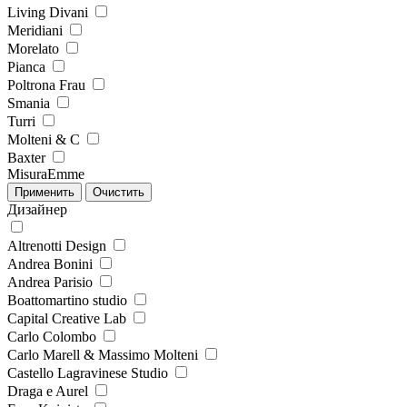
Living Divani
Meridiani
Morelato
Pianca
Poltrona Frau
Smania
Turri
Molteni & C
Baxter
MisuraEmme
Дизайнер
Altrenotti Design
Andrea Bonini
Andrea Parisio
Boattomartino studio
Capital Creative Lab
Carlo Colombo
Carlo Marell & Massimo Molteni
Castello Lagravinese Studio
Draga e Aurel