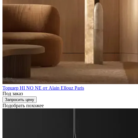
Торшер HI NO NE от Alain Ellouz Paris
Под заказ
Запросить цену
Подобрать похожее