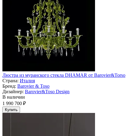
Люстра из муранского стекла DHAMAR от Barovier&Torso
Страна:
Италия
Бренд:
Barovier & Toso
Дизайнер:
Barovier&Toso Design
В наличии
1 990 700 ₽
Купить