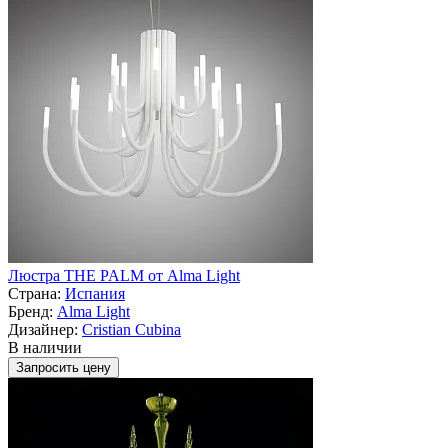
Люстра THE PALM от Alma Light
Страна:
Испания
Бренд:
Alma Light
Дизайнер:
Cristian Cubina
В наличии
Запросить цену