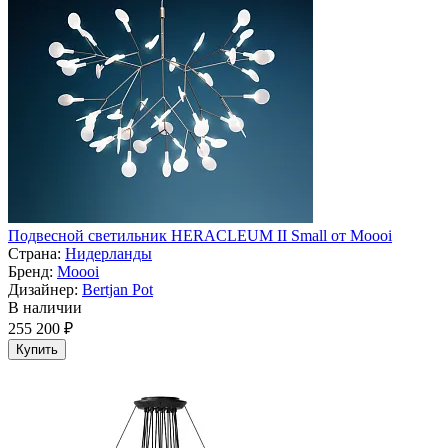
Подвесной светильник HERACLEUM II Small от Moooi
Страна:
Нидерланды
Бренд:
Moooi
Дизайнер:
Bertjan Pot
В наличии
255 200 ₽
Купить