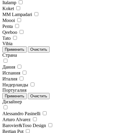
Italamp
Koket
MM Lampadari
Moooi
Penta
Qeeboo
Tato
Vibia
Страна
Дания
Испания
Италия
Нидерланды
Португалия
Дизайнер
Alessandro Pasinelli
Arturo Alvarez
Barovier&Toso Design
Bertjan Pot