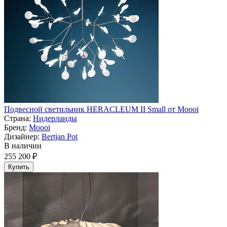
Подвесной светильник HERACLEUM II Small от Moooi
Страна:
Нидерланды
Бренд:
Moooi
Дизайнер:
Bertjan Pot
В наличии
255 200 ₽
Купить