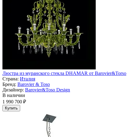
Люстра из муранского стекла DHAMAR от Barovier&Torso
Страна:
Италия
Бренд:
Barovier & Toso
Дизайнер:
Barovier&Toso Design
В наличии
1 990 700 ₽
Купить