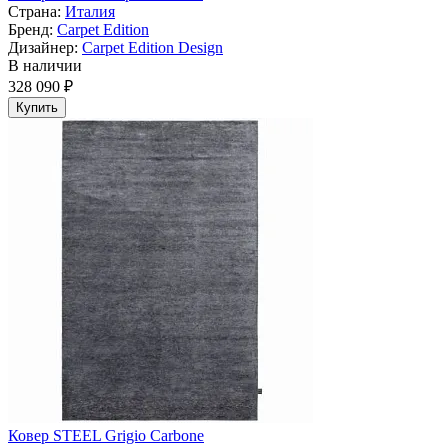
Страна:
Италия
Бренд:
Carpet Edition
Дизайнер:
Carpet Edition Design
В наличии
328 090 ₽
Купить
Ковер STEEL Grigio Carbone