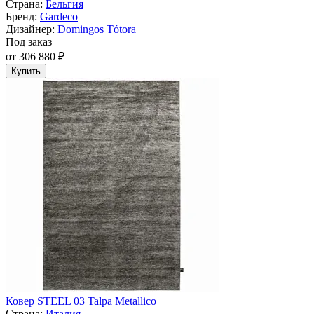
Страна:
Бельгия
Бренд:
Gardeco
Дизайнер:
Domingos Tótora
Под заказ
от 306 880 ₽
Купить
Ковер STEEL 03 Talpa Metallico
Страна:
Италия