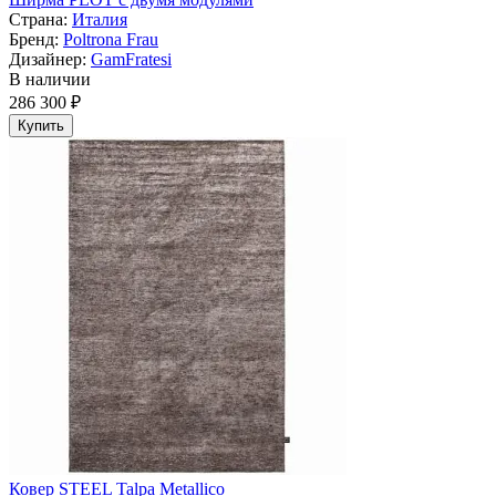
Страна:
Италия
Бренд:
Poltrona Frau
Дизайнер:
GamFratesi
В наличии
286 300 ₽
Купить
Ковер STEEL Talpa Metallico