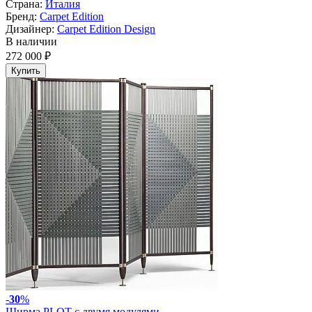
Страна:
Италия
Бренд:
Carpet Edition
Дизайнер:
Carpet Edition Design
В наличии
272 000 ₽
Купить
-
30
%
Ширма PLOT с двумя модулями