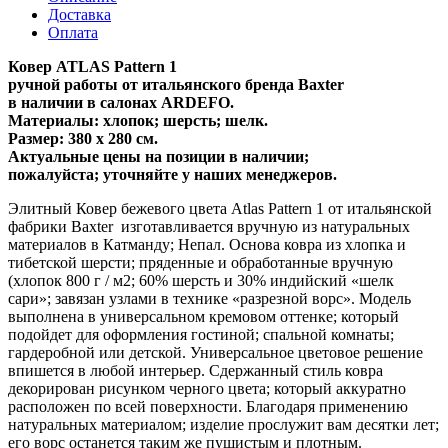
Доставка
Оплата
Ковер ATLAS Pattern 1
ручной работы от итальянского бренда Baxter
в наличии в салонах ARDEFO.
Материалы: хлопок; шерсть; шелк.
Размер: 380 х 280 см.
Актуальные цены на позиции в наличии;
пожалуйста; уточняйте у наших менеджеров.
Элитный Ковер бежевого цвета Atlas Pattern 1 от итальянской
фабрики Baxter изготавливается вручную из натуральных
материалов в Катманду; Непал. Основа ковра из хлопка и
тибетской шерсти; пряденные и обработанные вручную
(хлопок 800 г / м2; 60% шерсть и 30% индийский «шелк
сари»; завязан узлами в технике «разрезной ворс». Модель
выполнена в универсальном кремовом оттенке; который
подойдет для оформления гостиной; спальной комнаты;
гардеробной или детской. Универсальное цветовое решение
впишется в любой интерьер. Сдержанный стиль ковра
декорирован рисунком черного цвета; который аккуратно
расположен по всей поверхности. Благодаря применению
натуральных материалом; изделие прослужит вам десятки лет;
его ворс останется таким же пушистым и плотным.