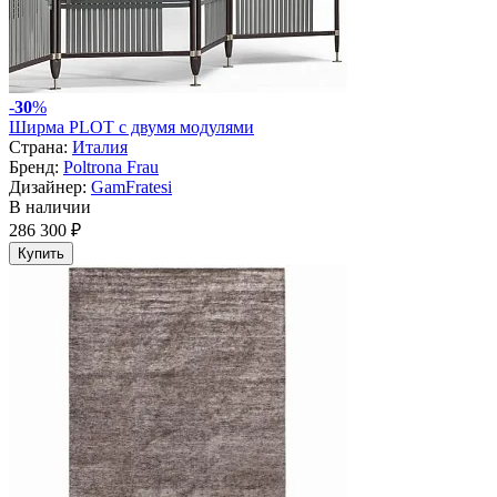
-
30
%
Ширма PLOT с двумя модулями
Страна:
Италия
Бренд:
Poltrona Frau
Дизайнер:
GamFratesi
В наличии
286 300 ₽
Купить