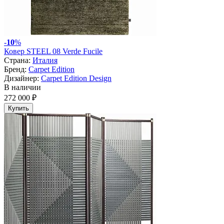
-
10
%
Ковер STEEL 08 Verde Fucile
Страна:
Италия
Бренд:
Carpet Edition
Дизайнер:
Carpet Edition Design
В наличии
272 000 ₽
Купить