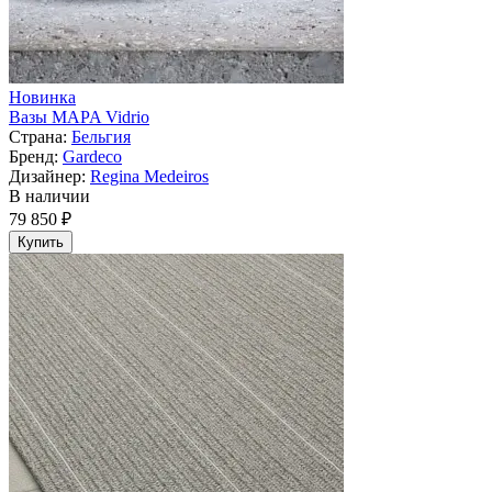
Новинка
Вазы MAPA Vidrio
Страна:
Бельгия
Бренд:
Gardeco
Дизайнер:
Regina Medeiros
В наличии
79 850 ₽
Купить