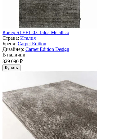
Ковер STEEL 03 Talpa Metallico
Страна:
Италия
Бренд:
Carpet Edition
Дизайнер:
Carpet Edition Design
В наличии
329 090 ₽
Купить