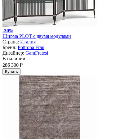
-
30
%
Ширма PLOT с двумя модулями
Страна:
Италия
Бренд:
Poltrona Frau
Дизайнер:
GamFratesi
В наличии
286 300 ₽
Купить