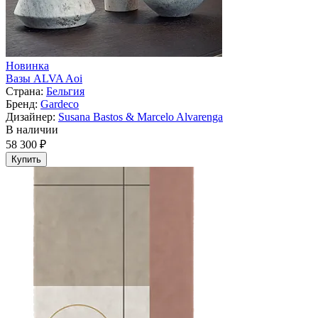
Новинка
Вазы ALVA Aoi
Страна:
Бельгия
Бренд:
Gardeco
Дизайнер:
Susana Bastos & Marcelo Alvarenga
В наличии
58 300 ₽
Купить