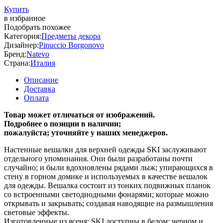
Купить
в избранное
Подобрать похожее
Категория:
Предметы декора
Дизайнер:
Pinuccio Borgonovo
Бренд:
Natevo
Страна:
Италия
Описание
Доставка
Оплата
Товар может отличаться от изображений.
Подробнее о позиции в наличии;
пожалуйста; уточняйте у наших менеджеров.
Настенные вешалки для верхней одежды SKI заслуживают
отдельного упоминания. Они были разработаны почти
случайно; и были вдохновлены рядами лыж; упирающихся в
стену в горном домике и используемых в качестве вешалок
для одежды. Вешалка состоит из тонких подвижных планок
со встроенными светодиодными фонарями; которые можно
открывать и закрывать; создавая наводящие на размышления
световые эффекты.
Изготовленные из ясеня; SKI доступны в белом; черном и