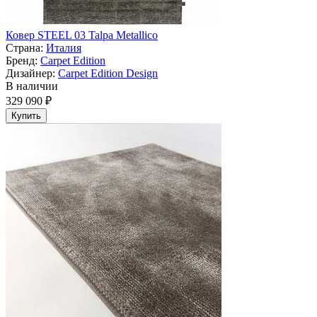
Ковер STEEL 03 Talpa Metallico
Страна:
Италия
Бренд:
Carpet Edition
Дизайнер:
Carpet Edition Design
В наличии
329 090 ₽
Купить