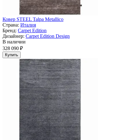
Ковер STEEL Talpa Metallico
Страна:
Италия
Бренд:
Carpet Edition
Дизайнер:
Carpet Edition Design
В наличии
328 090 ₽
Купить