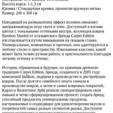
Высота ворса: 1-1,3 см
Кромка / Стандартная кромка: прошитая вручную нитью
Размер: 200 x 300 см
Наводящий на размышления эффект волокон оживляет
завораживающую игру света и тени. Доступный в восьми
цветах с тональными оттенками внутри, коллекция ковров
Bamboo Shaded от итальянского бренда Carpet Edition
изготавливается путем завязывания на ткацком станке.
Универсальные, компактные и прочные, они адаптируются к
любому стилю и пространству. Изысканная классика, какой
может быть только ручная работа, и оригинальность благодаря
легкому оттенку в оттенке.
История, обращенная в будущее, но хранящая древнюю
традицию Carpet Edition, бренда, созданного в 2005 году
компанией Indikon, лидером в производстве и дистрибуции
ковров. После долгого семейного опыта сначала в
производстве ковров, а затем и самих ковровых покрытий,
Карло и Валентина Эрба решили сконцентрировать свои
навыки в четко сформулированном проекте: создать бренд,
способный предлагать универсальные продукты,
настраиваемые и подходящие для удовлетворения вкусов и
потребностей самых разных сегментов рынка. Доступное
ценное мастерство и производственные возможности,