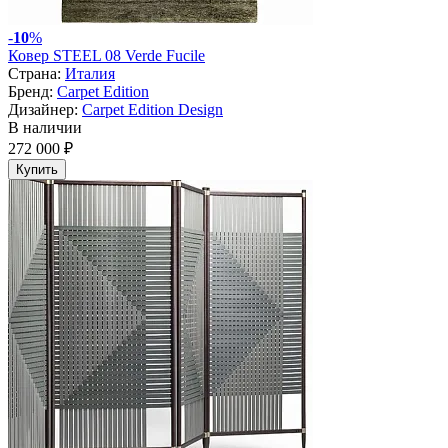
-
10
%
Ковер STEEL 08 Verde Fucile
Страна:
Италия
Бренд:
Carpet Edition
Дизайнер:
Carpet Edition Design
В наличии
272 000 ₽
Купить