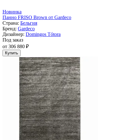
Новинка
Панно FRISO Brown от Gardeco
Страна:
Бельгия
Бренд:
Gardeco
Дизайнер:
Domingos Tótora
Под заказ
от 306 880 ₽
Купить