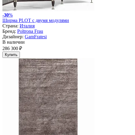
-
30
%
Ширма PLOT с двумя модулями
Страна:
Италия
Бренд:
Poltrona Frau
Дизайнер:
GamFratesi
В наличии
286 300 ₽
Купить