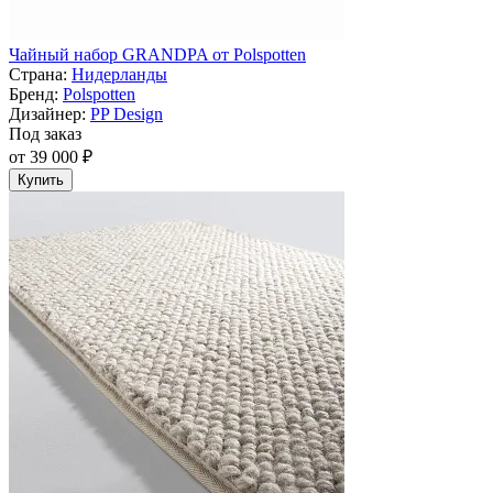
Чайный набор GRANDPA от Polspotten
Страна:
Нидерланды
Бренд:
Polspotten
Дизайнер:
PP Design
Под заказ
от 39 000 ₽
Купить