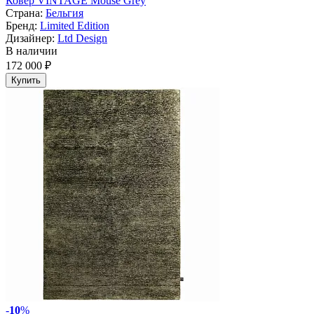
Ковер VINTAGE Mouse Grey
Страна:
Бельгия
Бренд:
Limited Edition
Дизайнер:
Ltd Design
В наличии
172 000 ₽
Купить
-
10
%