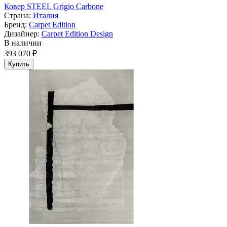
Ковер STEEL Grigio Carbone
Страна:
Италия
Бренд:
Carpet Edition
Дизайнер:
Carpet Edition Design
В наличии
393 070 ₽
Купить