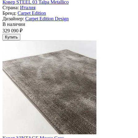
Ковер STEEL 03 Talpa Metallico
Страна:
Италия
Бренд:
Carpet Edition
Дизайнер:
Carpet Edition Design
В наличии
329 090 ₽
Купить