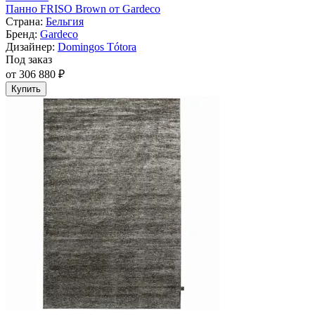
Панно FRISO Brown от Gardeco
Страна:
Бельгия
Бренд:
Gardeco
Дизайнер:
Domingos Tótora
Под заказ
от 306 880 ₽
Купить