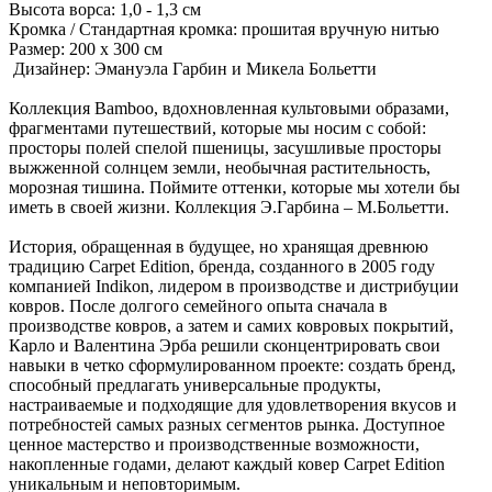
Высота ворса: 1,0 - 1,3 см
Кромка / Стандартная кромка: прошитая вручную нитью
Размер: 200 x 300 см
Дизайнер: Эмануэла Гарбин и Микела Больетти
Коллекция Bamboo, вдохновленная культовыми образами,
фрагментами путешествий, которые мы носим с собой:
просторы полей спелой пшеницы, засушливые просторы
выжженной солнцем земли, необычная растительность,
морозная тишина. Поймите оттенки, которые мы хотели бы
иметь в своей жизни. Коллекция Э.Гарбина – М.Больетти.
История, обращенная в будущее, но хранящая древнюю
традицию Carpet Edition, бренда, созданного в 2005 году
компанией Indikon, лидером в производстве и дистрибуции
ковров. После долгого семейного опыта сначала в
производстве ковров, а затем и самих ковровых покрытий,
Карло и Валентина Эрба решили сконцентрировать свои
навыки в четко сформулированном проекте: создать бренд,
способный предлагать универсальные продукты,
настраиваемые и подходящие для удовлетворения вкусов и
потребностей самых разных сегментов рынка. Доступное
ценное мастерство и производственные возможности,
накопленные годами, делают каждый ковер Carpet Edition
уникальным и неповторимым.