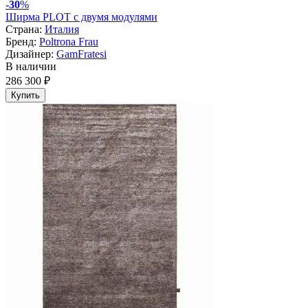
-
30
%
Ширма PLOT с двумя модулями
Страна:
Италия
Бренд:
Poltrona Frau
Дизайнер:
GamFratesi
В наличии
286 300 ₽
Купить