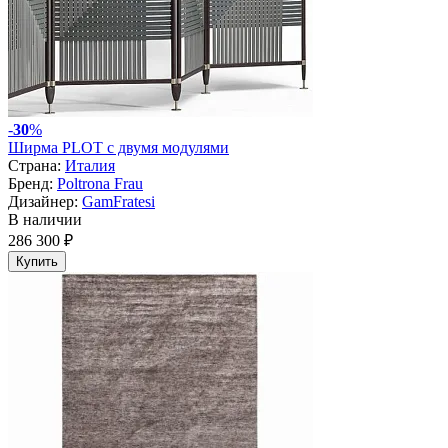
-
30
%
Ширма PLOT с двумя модулями
Страна:
Италия
Бренд:
Poltrona Frau
Дизайнер:
GamFratesi
В наличии
286 300 ₽
Купить