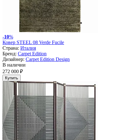
-
10
%
Ковер STEEL 08 Verde Fucile
Страна:
Италия
Бренд:
Carpet Edition
Дизайнер:
Carpet Edition Design
В наличии
272 000 ₽
Купить