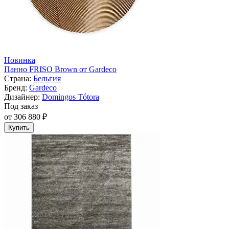
Новинка
Панно FRISO Brown от Gardeco
Страна:
Бельгия
Бренд:
Gardeco
Дизайнер:
Domingos Tótora
Под заказ
от 306 880 ₽
Купить