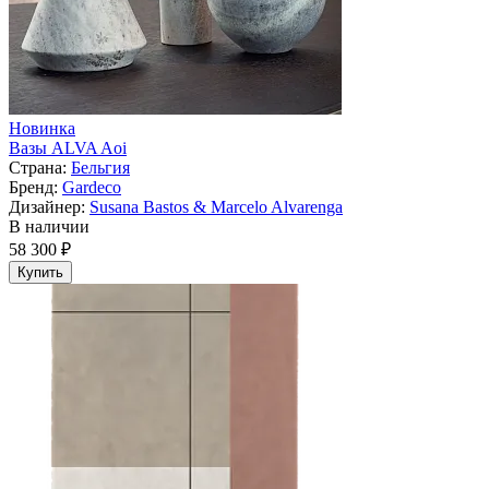
Новинка
Вазы ALVA Aoi
Страна:
Бельгия
Бренд:
Gardeco
Дизайнер:
Susana Bastos & Marcelo Alvarenga
В наличии
58 300 ₽
Купить