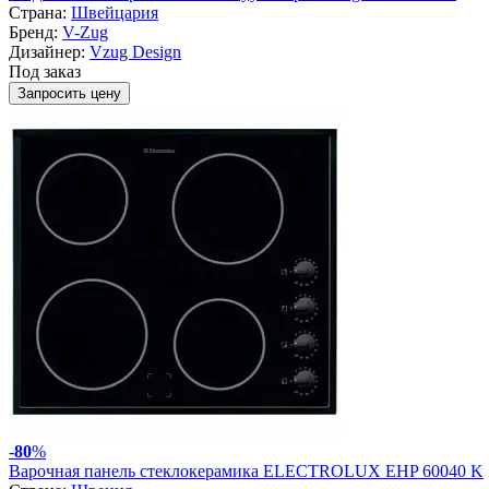
Страна:
Швейцария
Бренд:
V-Zug
Дизайнер:
Vzug Design
Под заказ
Запросить цену
-
80
%
Варочная панель стеклокерамика ELECTROLUX EHP 60040 K