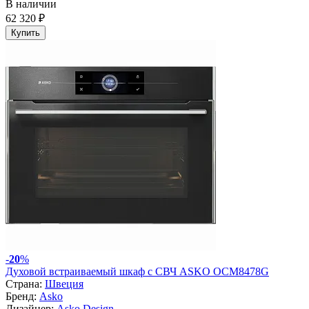
В наличии
62 320 ₽
Купить
-
20
%
Духовой встраиваемый шкаф с СВЧ ASKO OCM8478G
Страна:
Швеция
Бренд:
Asko
Дизайнер:
Asko Design