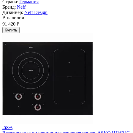
Страна:
Германия
Бренд:
Neff
Дизайнер:
Neff Design
В наличии
91 420 ₽
Купить
-
58
%
Встраиваемая индукционная варочная панель ASKO HI1694G