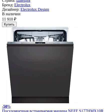
Страна:
Швеция
Бренд:
Electrolux
Дизайнер:
Electrolux Design
В наличии
11 910 ₽
Купить
-
50
%
Посудомоечная встраиваемая машина NEFF S177HMX10R