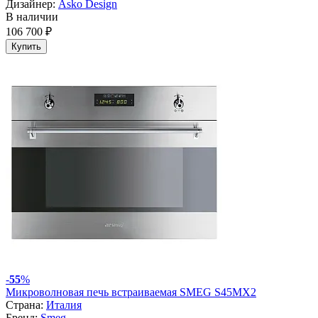
Дизайнер:
Asko Design
В наличии
106 700 ₽
Купить
-
55
%
Микроволновая печь встраиваемая SMEG S45MX2
Страна:
Италия
Бренд:
Smeg