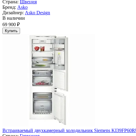
Страна:
Швеция
Бренд:
Asko
Дизайнер:
Asko Design
В наличии
69 900 ₽
Купить
Встраиваемый двухкамерный холодильник Siemens KI39FP60
Страна:
Германия