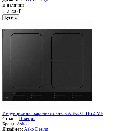
В наличии
212 200 ₽
Купить
Индукционная варочная панель ASKO HI1655MF
Страна:
Швеция
Бренд:
Asko
Дизайнер:
Asko Design