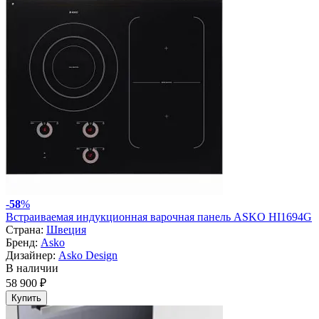
-
58
%
Встраиваемая индукционная варочная панель ASKO HI1694G
Страна:
Швеция
Бренд:
Asko
Дизайнер:
Asko Design
В наличии
58 900 ₽
Купить