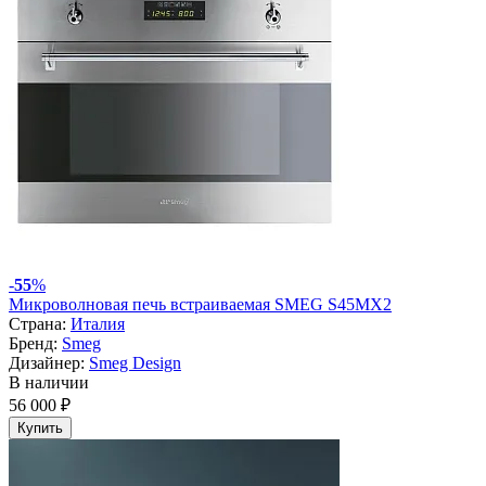
-
55
%
Микроволновая печь встраиваемая SMEG S45MX2
Страна:
Италия
Бренд:
Smeg
Дизайнер:
Smeg Design
В наличии
56 000 ₽
Купить