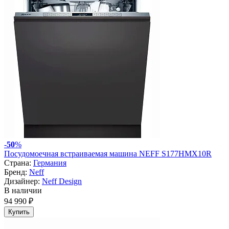
-
50
%
Посудомоечная встраиваемая машина NEFF S177HMX10R
Страна:
Германия
Бренд:
Neff
Дизайнер:
Neff Design
В наличии
94 990 ₽
Купить