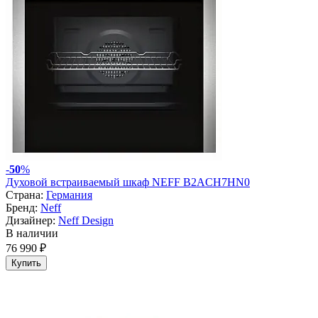
-
50
%
Духовой встраиваемый шкаф NEFF B2ACH7HN0
Страна:
Германия
Бренд:
Neff
Дизайнер:
Neff Design
В наличии
76 990 ₽
Купить