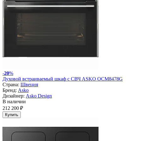
-
20
%
Духовой встраиваемый шкаф с СВЧ ASKO OCM8478G
Страна:
Швеция
Бренд:
Asko
Дизайнер:
Asko Design
В наличии
212 200 ₽
Купить