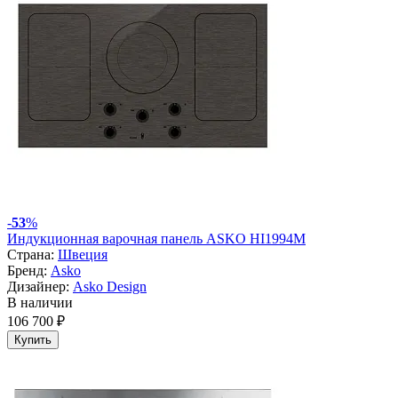
-
53
%
Индукционная варочная панель ASKO HI1994M
Страна:
Швеция
Бренд:
Asko
Дизайнер:
Asko Design
В наличии
106 700 ₽
Купить