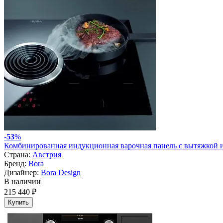
-
53
%
Комбинированная индукционная варочная панель с вытяжкой 
Страна:
Австрия
Бренд:
Bora
Дизайнер:
Bora Design
В наличии
215 440 ₽
Купить