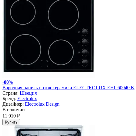
-
80
%
Варочная панель стеклокерамика ELECTROLUX EHP 60040 K
Страна:
Швеция
Бренд:
Electrolux
Дизайнер:
Electrolux Design
В наличии
11 910 ₽
Купить