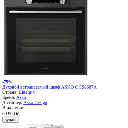
-
75
%
Духовой встраиваемый шкаф ASKO OCS8687A
Страна:
Швеция
Бренд:
Asko
Дизайнер:
Asko Design
В наличии
69 900 ₽
Купить