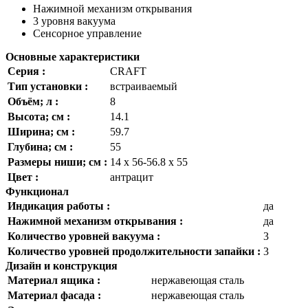
Нажимной механизм открывания
3 уровня вакуума
Сенсорное управление
Основные характеристики
Серия :
CRAFT
Тип установки :
встраиваемый
Объём; л :
8
Высота; см :
14.1
Ширина; см :
59.7
Глубина; см :
55
Размеры ниши; см :
14 х 56-56.8 х 55
Цвет :
антрацит
Функционал
Индикация работы :
да
Нажимной механизм открывания :
да
Количество уровней вакуума :
3
Количество уровней продолжительности запайки :
3
Дизайн и конструкция
Материал ящика :
нержавеющая сталь
Материал фасада :
нержавеющая сталь