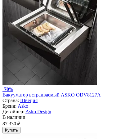
-
70
%
Вакууматор встраиваемый ASKO ODV8127A
Страна:
Швеция
Бренд:
Asko
Дизайнер:
Asko Design
В наличии
87 330 ₽
Купить