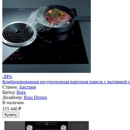
-
53
%
Комбинированная индукционная варочная панель с вытяжкой 
Страна:
Австрия
Бренд:
Bora
Дизайнер:
Bora Design
В наличии
215 440 ₽
Купить