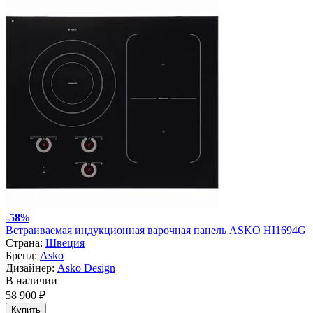
-
58
%
Встраиваемая индукционная варочная панель ASKO HI1694G
Страна:
Швеция
Бренд:
Asko
Дизайнер:
Asko Design
В наличии
58 900 ₽
Купить