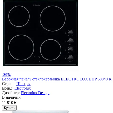
-
80
%
Варочная панель стеклокерамика ELECTROLUX EHP 60040 K
Страна:
Швеция
Бренд:
Electrolux
Дизайнер:
Electrolux Design
В наличии
11 910 ₽
Купить