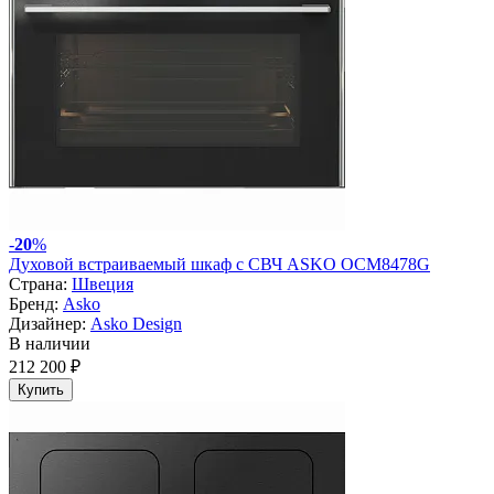
-
20
%
Духовой встраиваемый шкаф с СВЧ ASKO OCM8478G
Страна:
Швеция
Бренд:
Asko
Дизайнер:
Asko Design
В наличии
212 200 ₽
Купить