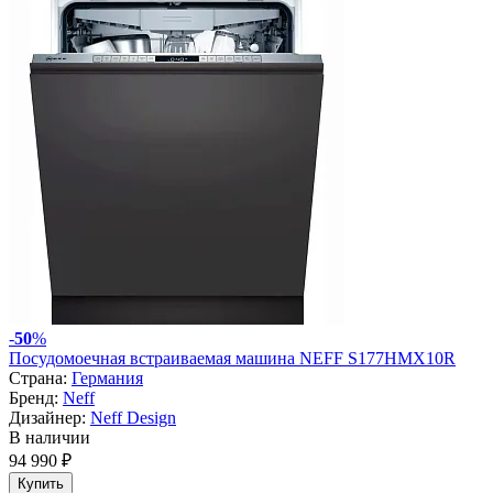
-
50
%
Посудомоечная встраиваемая машина NEFF S177HMX10R
Страна:
Германия
Бренд:
Neff
Дизайнер:
Neff Design
В наличии
94 990 ₽
Купить