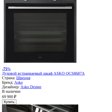
-
75
%
Духовой встраиваемый шкаф ASKO OCS8687A
Страна:
Швеция
Бренд:
Asko
Дизайнер:
Asko Design
В наличии
69 900 ₽
Купить