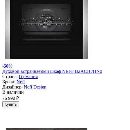
-
50
%
Духовой встраиваемый шкаф NEFF B2ACH7HN0
Страна:
Германия
Бренд:
Neff
Дизайнер:
Neff Design
В наличии
76 990 ₽
Купить