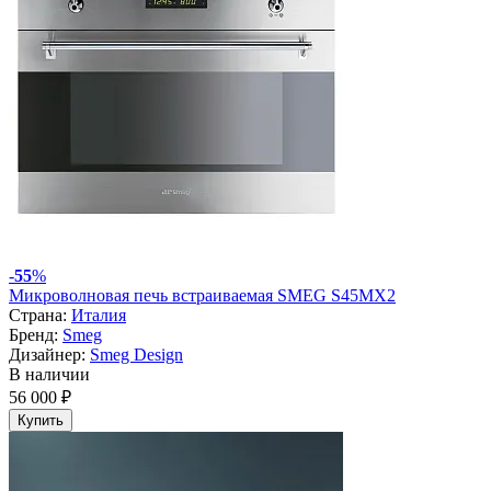
-
55
%
Микроволновая печь встраиваемая SMEG S45MX2
Страна:
Италия
Бренд:
Smeg
Дизайнер:
Smeg Design
В наличии
56 000 ₽
Купить