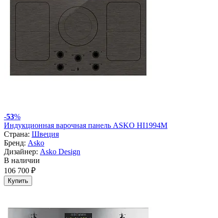
-
53
%
Индукционная варочная панель ASKO HI1994M
Страна:
Швеция
Бренд:
Asko
Дизайнер:
Asko Design
В наличии
106 700 ₽
Купить