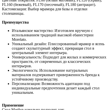
Цветные покрытия: FL60 (белый матовый), FL120 (серый),
FL160 (бежевый), FL170 (песочный), FL180 (антрацит).
Кастомизация: Выбор мрамора для базы и отделки
столешницы.
Преимущества
Итальянское мастерство: Изготовлен вручную с
использованием традиций высокой ебанестерии
Morelato.
Уникальный дизайн: Плиссированный мрамор и ясень
создают скульптурный эффект, превращая стол в
центральный элемент интерьера.
Универсальность: Подходит для жилых и коммерческих
пространств, от современных до классических
интерьеров.
Экологичность: Использование натуральных
материалов подчеркивает приверженность бренда к
устойчивому производству.
Персонализация: Возможность адаптации под
индивидуальные предпочтения делает каждый стол
уникальным.
Применение
Стол Marilyn идеально подходит для: