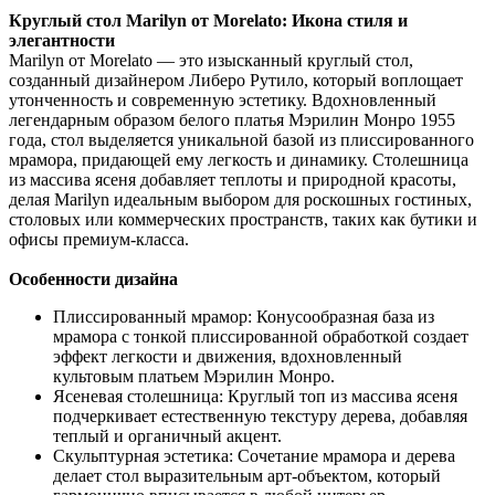
Круглый стол Marilyn от Morelato: Икона стиля и
элегантности
Marilyn от Morelato — это изысканный круглый стол,
созданный дизайнером Либеро Рутило, который воплощает
утонченность и современную эстетику. Вдохновленный
легендарным образом белого платья Мэрилин Монро 1955
года, стол выделяется уникальной базой из плиссированного
мрамора, придающей ему легкость и динамику. Столешница
из массива ясеня добавляет теплоты и природной красоты,
делая Marilyn идеальным выбором для роскошных гостиных,
столовых или коммерческих пространств, таких как бутики и
офисы премиум-класса.
Особенности дизайна
Плиссированный мрамор: Конусообразная база из
мрамора с тонкой плиссированной обработкой создает
эффект легкости и движения, вдохновленный
культовым платьем Мэрилин Монро.
Ясеневая столешница: Круглый топ из массива ясеня
подчеркивает естественную текстуру дерева, добавляя
теплый и органичный акцент.
Скульптурная эстетика: Сочетание мрамора и дерева
делает стол выразительным арт-объектом, который