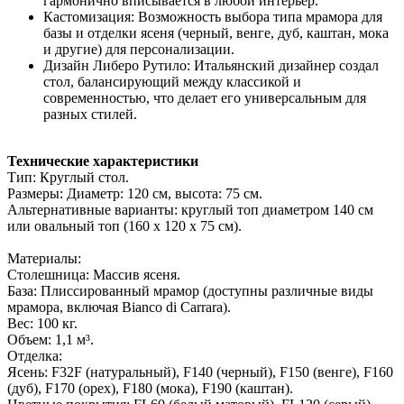
гармонично вписывается в любой интерьер.
Кастомизация: Возможность выбора типа мрамора для
базы и отделки ясеня (черный, венге, дуб, каштан, мока
и другие) для персонализации.
Дизайн Либеро Рутило: Итальянский дизайнер создал
стол, балансирующий между классикой и
современностью, что делает его универсальным для
разных стилей.
Технические характеристики
Тип: Круглый стол.
Размеры: Диаметр: 120 см, высота: 75 см.
Альтернативные варианты: круглый топ диаметром 140 см
или овальный топ (160 x 120 x 75 см).
Материалы:
Столешница: Массив ясеня.
База: Плиссированный мрамор (доступны различные виды
мрамора, включая Bianco di Carrara).
Вес: 100 кг.
Объем: 1,1 м³.
Отделка:
Ясень: F32F (натуральный), F140 (черный), F150 (венге), F160
(дуб), F170 (орех), F180 (мока), F190 (каштан).