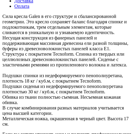
Доставка
Оплата
Сила кресла Galen в его структуре и сбалансированной
геометрии. Это кресло сохраняет баланс благодаря спинке и
подлокотникам, трем отдельным элементам, которые
сливаются в уникальную и узнаваемую идентичность.
Несущая конструкция из фанерных панелей и
поддерживающая массивная древесина ели разной толщины,
буферы из древесноволокнистых панелей класса E1.
Структура с покрытием Tecnoform. Спинка из твердых или
целлюлозных древесноволокнистых панелей. Сиденье с
эластичными ремнями из пропиленового волокна и латекса.
Подушки спинки из недеформируемого пенополиуретана,
плотность 18 кг / куб.м, с покрытием Tecnoform.
Подушки сиденья из недеформируемого пенополиуретана
плотностью 30 кг / куб.м, с покрытием Tecnoform.
Обивка из ткани полностью съемная. Несъемная кожаная
обивка.
В случае комбинирования разных материалов учитывается
цена высшей категории.
Металлическая ножка, окрашенная в черный цвет. Высота 17
см.