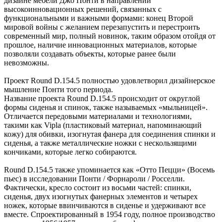
дизайне мебели Джо Понти в направлении
высокоинновационных решений, связанных с
функциональными и важными формами: конец Второй
мировой войны с желанием перезапустить и перестроить
современный мир, полный новинок, таким образом отойдя от
прошлое, наличие инновационных материалов, которые
позволяли создавать объекты, которые ранее были
невозможны.
Проект Round D.154.5 полностью удовлетворил дизайнерское
мышление Понти того периода.
Название проекта Round D.154.5 происходит от округлой
формы сиденья и спинок, также называемых «мыльницей».
Отличается передовыми материалами и технологиями,
такими как Vipla (пластиковый материал, напоминающий
кожу) для обивки, изогнутая фанера для соединения спинки и
сиденья, а также металлические ножки с нескользящими
кончиками, которые легко собираются.
Round D.154.5 также упоминается как «Отто Пецци» (Восемь
пьес) в исследовании Понти / Форнароли / Росселли.
Фактически, кресло состоит из восьми частей: спинки,
сиденья, двух изогнутых фанерных элементов и четырех
ножек, которые ввинчиваются в сиденье и удерживают все
вместе. Спроектированный в 1954 году, полное производство