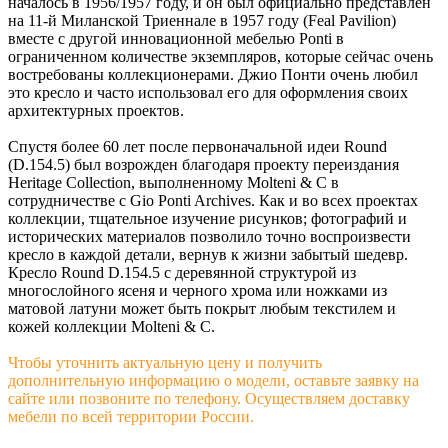
началось в 1956/1957 году, и он был официально представлен
на 11-й Миланской Триеннале в 1957 году (Feal Pavilion)
вместе с другой инновационной мебелью Ponti в
ограниченном количестве экземпляров, которые сейчас очень
востребованы коллекционерами. Джио Понти очень любил
это кресло и часто использовал его для оформления своих
архитектурных проектов.
Спустя более 60 лет после первоначальной идеи Round
(D.154.5) был возрожден благодаря проекту переиздания
Heritage Collection, выполненному Molteni & C в
сотрудничестве с Gio Ponti Archives. Как и во всех проектах
коллекции, тщательное изучение рисунков; фотографий и
исторических материалов позволило точно воспроизвести
кресло в каждой детали, вернув к жизни забытый шедевр.
Кресло Round D.154.5 с деревянной структурой из
многослойного ясеня и черного хрома или ножками из
матовой латуни может быть покрыт любым текстилем и
кожей коллекции Molteni & C.
Чтобы уточнить актуальную цену и получить
дополнительную информацию о модели, оставьте заявку на
сайте или позвоните по телефону. Осуществляем доставку
мебели по всей территории России.