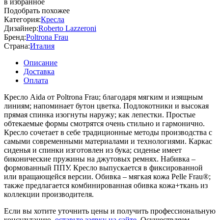
в избранное
Подобрать похожее
Категория:
Кресла
Дизайнер:
Roberto Lazzeroni
Бренд:
Poltrona Frau
Страна:
Италия
Описание
Доставка
Оплата
Кресло Aida от Poltrona Frau; благодаря мягким и изящным
линиям; напоминает бутон цветка. Подлокотники и высокая
прямая спинка изогнуты наружу; как лепестки. Простые
обтекаемые формы смотрятся очень стильно и гармонично.
Кресло сочетает в себе традиционные методы производства с
самыми современными материалами и технологиями. Каркас
сиденья и спинки изготовлен из бука; сиденье имеет
биконические пружины на джутовых ремнях. Набивка –
формованный ППУ. Кресло выпускается в фиксированной
или вращающейся версии. Обивка – мягкая кожа Pelle Frau®;
также предлагается комбинированная обивка кожа+ткань из
коллекции производителя.
Если вы хотите уточнить цены и получить профессиональную
консультацию,
оставьте заявку на сайте.
Осуществляем