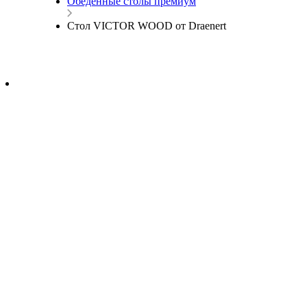
Обеденные столы премиум
Cтол VICTOR WOOD от Draenert