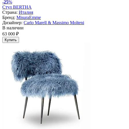
-
25
%
Стул BERTHA
Страна:
Италия
Бренд:
MisuraEmme
Дизайнер:
Carlo Marell & Massimo Molteni
В наличии
63 000 ₽
Купить