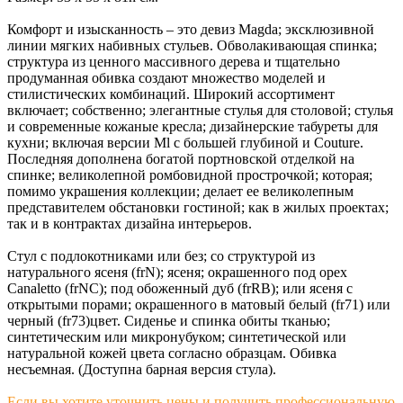
Комфорт и изысканность – это девиз Magda; эксклюзивной
линии мягких набивных стульев. Обволакивающая спинка;
структура из ценного массивного дерева и тщательно
продуманная обивка создают множество моделей и
стилистических комбинаций. Широкий ассортимент
включает; собственно; элегантные стулья для столовой; стулья
и современные кожаные кресла; дизайнерские табуреты для
кухни; включая версии Ml с большей глубиной и Couture.
Последняя дополнена богатой портновской отделкой на
спинке; великолепной ромбовидной прострочкой; которая;
помимо украшения коллекции; делает ее великолепным
представителем обстановки гостиной; как в жилых проектах;
так и в контрактах дизайна интерьеров.
Стул с подлокотниками или без; со структурой из
натурального ясеня (frN); ясеня; окрашенного под орех
Canaletto (frNC); под обоженный дуб (frRB); или ясеня с
открытыми порами; окрашенного в матовый белый (fr71) или
черный (fr73)цвет. Сиденье и спинка обиты тканью;
синтетическим или микронубуком; синтетической или
натуральной кожей цвета согласно образцам. Обивка
несъемная. (Доступна барная версия стула).
Если вы хотите уточнить цены и получить профессиональную