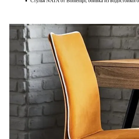
Стулья NATA от Bontempi; обивка из водостойкого н