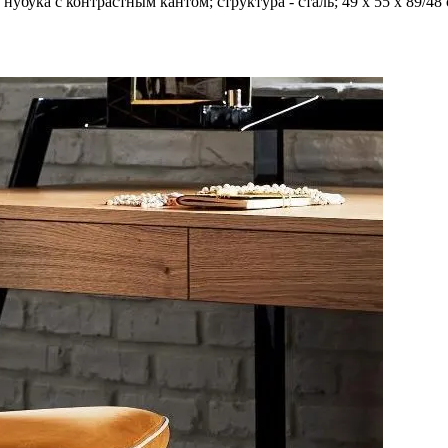
убука c контрастным кантом; структура - сталь; 49 x 55 x 89/48