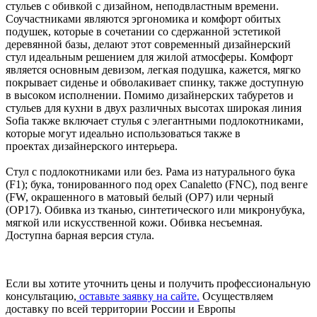
стульев с обивкой с дизайном, неподвластным времени.
Соучастниками являются эргономика и комфорт обитых
подушек, которые в сочетании со сдержанной эстетикой
деревянной базы, делают этот современный дизайнерский
стул идеальным решением для жилой атмосферы. Комфорт
является основным девизом, легкая подушка, кажется, мягко
покрывает сиденье и обволакивает спинку, также доступную
в высоком исполнении. Помимо дизайнерских табуретов и
стульев для кухни в двух различных высотах широкая линия
Sofia также включает стулья с элегантными подлокотниками,
которые могут идеально использоваться также в
проектах дизайнерского интерьера.
Стул с подлокотниками или без. Рама из натурального бука
(F1); бука, тонированного под орех Canaletto (FNC), под венге
(FW, окрашенного в матовый белый (OP7) или черный
(OP17). Обивка из тканью, синтетического или микронубука,
мягкой или искусственной кожи. Обивка несъемная.
Доступна барная версия стула.
Если вы хотите уточнить цены и получить профессиональную
консультацию,
оставьте заявку на сайте.
Осуществляем
доставку по всей территории России и Европы