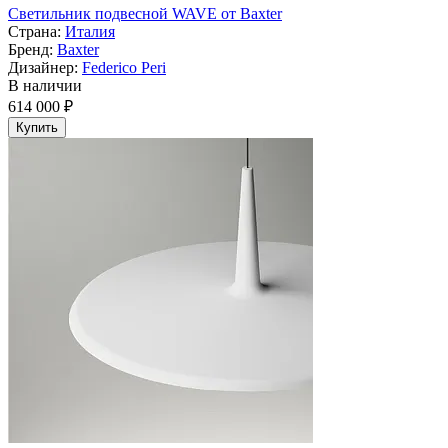
Светильник подвесной WAVE от Baxter
Страна:
Италия
Бренд:
Baxter
Дизайнер:
Federico Peri
В наличии
614 000 ₽
Купить