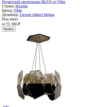
Подвесной светильник SKAN от Vibia
Страна:
Италия
Бренд:
Vibia
Дизайнер:
Lievore Altherr Molina
Под заказ
от 55 380 ₽
Купить