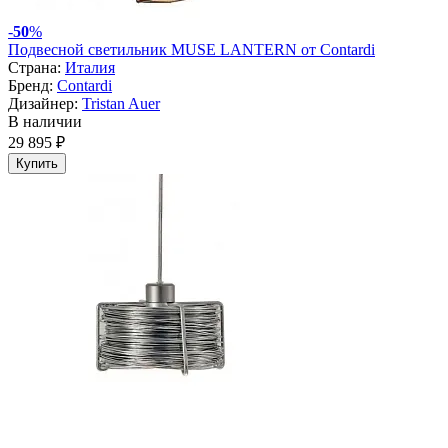
-
50
%
Подвесной светильник MUSE LANTERN от Contardi
Страна:
Италия
Бренд:
Contardi
Дизайнер:
Tristan Auer
В наличии
29 895 ₽
Купить