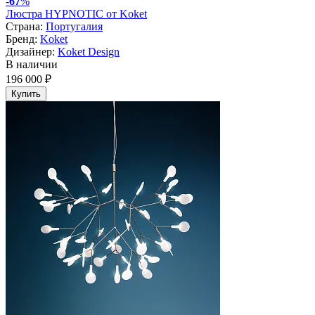
-
67
%
Люстра HYPNOTIC от Koket
Страна:
Португалия
Бренд:
Koket
Дизайнер:
Koket Design
В наличии
196 000 ₽
Купить