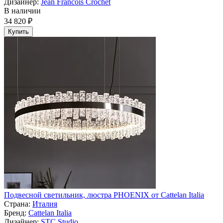
Дизайнер:
Jean Francois Crochet
В наличии
34 820 ₽
Купить
Подвесной светильник, люстра PHOENIX от Cattelan Italia
Страна:
Италия
Бренд:
Cattelan Italia
Дизайнер:
STC Studio