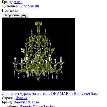
Бренд:
Astep
Дизайнер:
Gino Sarfatti
Под заказ
Запросить цену
Люстра из муранского стекла DHAMAR от Barovier&Torso
Страна:
Италия
Бренд:
Barovier & Toso
Дизайнер:
Barovier&Toso Design