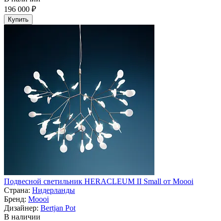
196 000 ₽
Купить
Подвесной светильник HERACLEUM II Small от Moooi
Страна:
Нидерланды
Бренд:
Moooi
Дизайнер:
Bertjan Pot
В наличии