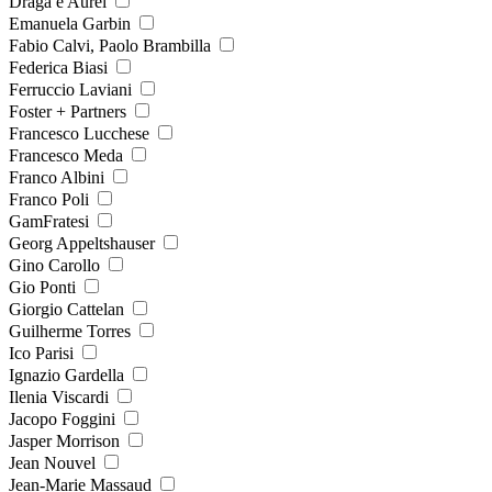
Draga e Aurel
Emanuela Garbin
Fabio Calvi, Paolo Brambilla
Federica Biasi
Ferruccio Laviani
Foster + Partners
Francesco Lucchese
Francesco Meda
Franco Albini
Franco Poli
GamFratesi
Georg Appeltshauser
Gino Carollo
Gio Ponti
Giorgio Cattelan
Guilherme Torres
Ico Parisi
Ignazio Gardella
Ilenia Viscardi
Jacopo Foggini
Jasper Morrison
Jean Nouvel
Jean-Marie Massaud