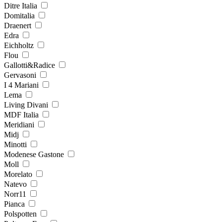
Ditre Italia
Domitalia
Draenert
Edra
Eichholtz
Flou
Gallotti&Radice
Gervasoni
I 4 Mariani
Lema
Living Divani
MDF Italia
Meridiani
Midj
Minotti
Modenese Gastone
Moll
Morelato
Natevo
Norr11
Pianca
Polspotten