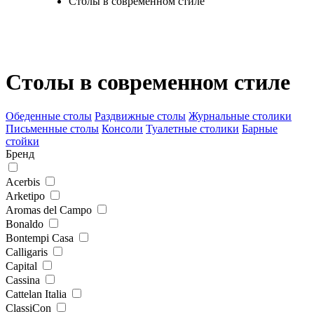
Столы в современном стиле
Столы в современном стиле
Обеденные столы
Раздвижные столы
Журнальные столики
Письменные столы
Консоли
Туалетные столики
Барные
стойки
Бренд
Acerbis
Arketipo
Aromas del Campo
Bonaldo
Bontempi Casa
Calligaris
Capital
Cassina
Cattelan Italia
ClassiСon