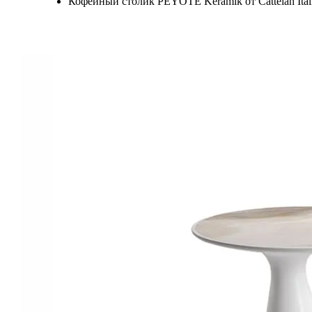
Кофейный столик PEYOTE Keramik от Cattelan Ital