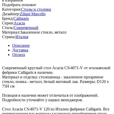
в избранное
Подобрать похожее
Категория:
Столы и столики
Дизайнер:
Ziliani Marcello
Бренд:
Calligaris
Серия:
Acacia
Стиль:
Современный
Материал:
Закаленное стекло, металл
Страна:
Италия
Описание
Доставка
Оплата
Современный круглый стол Acacia CS/4071-V от итальянской
фабрики Calligaris в наличии.
Материал и отделка: столешница - закаленное прозрачное
стекло, ножка - металл, белый матовый лак. Размеры: D120 х
75H см
Позиция в наличии может отличаться от изображений.
Подробности уточняйте у наших менеджеров.
Стол Acacia CS/4071-V 120 из Италии фабрики Calligaris. Все
интересующие вас вопросы касательно приобретения стола