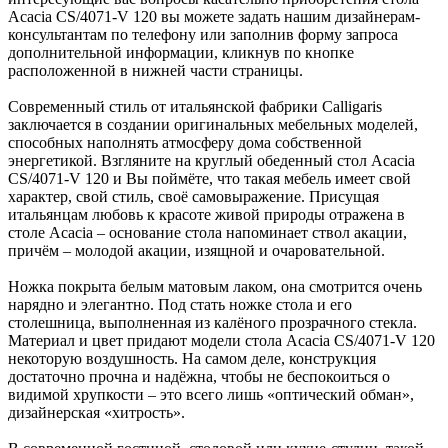
Acacia CS/4071-V 120 вы можете задать нашим дизайнерам-
консультантам по телефону или заполнив форму запроса
дополнительной информации, кликнув по кнопке
расположенной в нижней части страницы.
Современный стиль от итальянской фабрики Calligaris
заключается в создании оригинальных мебельных моделей,
способных наполнять атмосферу дома собственной
энергетикой. Взгляните на круглый обеденный стол Acacia
CS/4071-V 120 и Вы поймёте, что такая мебель имеет свой
характер, свой стиль, своё самовыражение. Присущая
итальянцам любовь к красоте живой природы отражена в
столе Acacia – основание стола напоминает ствол акации,
причём – молодой акации, изящной и очаровательной.
Ножка покрыта белым матовым лаком, она смотрится очень
нарядно и элегантно. Под стать ножке стола и его
столешница, выполненная из калёного прозрачного стекла.
Материал и цвет придают модели стола Acacia CS/4071-V 120
некоторую воздушность. На самом деле, конструкция
достаточно прочна и надёжна, чтобы не беспокоиться о
видимой хрупкости – это всего лишь «оптический обман»,
дизайнерская «хитрость».