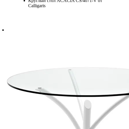
Круглый стол ACACIA CS/4071-V от
Calligaris