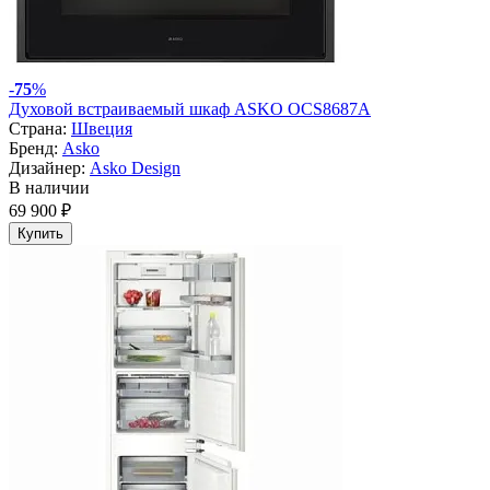
-
75
%
Духовой встраиваемый шкаф ASKO OCS8687A
Страна:
Швеция
Бренд:
Asko
Дизайнер:
Asko Design
В наличии
69 900 ₽
Купить