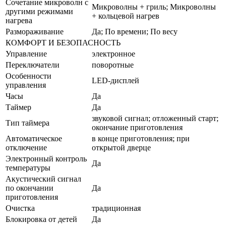
Сочетание микроволн с
Микроволны + гриль; Микроволны
другими режимами
+ кольцевой нагрев
нагрева
Размораживание
Да; По времени; По весу
КОМФОРТ И БЕЗОПАСНОСТЬ
Управление
электронное
Переключатели
поворотные
Особенности
LED-дисплей
управления
Часы
Да
Таймер
Да
звуковой сигнал; отложенный старт;
Тип таймера
окончание приготовления
Автоматическое
в конце приготовления; при
отключение
открытой дверце
Электронный контроль
Да
температуры
Акустический сигнал
по окончании
Да
приготовления
Очистка
традиционная
Блокировка от детей
Да