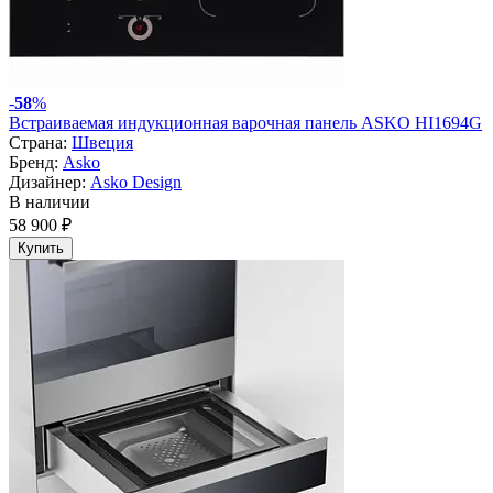
-
58
%
Встраиваемая индукционная варочная панель ASKO HI1694G
Страна:
Швеция
Бренд:
Asko
Дизайнер:
Asko Design
В наличии
58 900 ₽
Купить