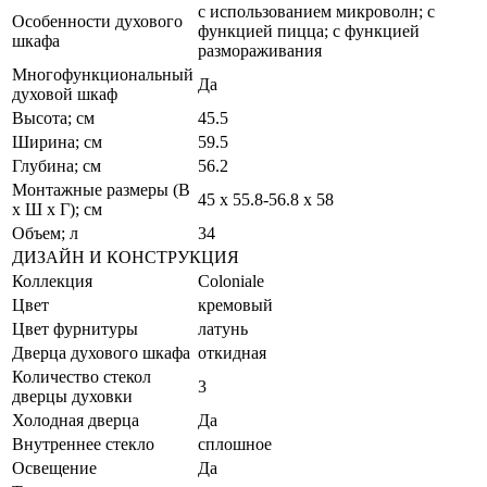
с использованием микроволн; с
Особенности духового
функцией пицца; с функцией
шкафа
размораживания
Многофункциональный
Да
духовой шкаф
Высота; см
45.5
Ширина; см
59.5
Глубина; см
56.2
Монтажные размеры (В
45 х 55.8-56.8 х 58
х Ш х Г); см
Объем; л
34
ДИЗАЙН И КОНСТРУКЦИЯ
Коллекция
Coloniale
Цвет
кремовый
Цвет фурнитуры
латунь
Дверца духового шкафа
откидная
Количество стекол
3
дверцы духовки
Холодная дверца
Да
Внутреннее стекло
сплошное
Освещение
Да