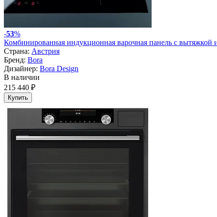
-
53
%
Комбинированная индукционная варочная панель с вытяжкой 
Страна:
Австрия
Бренд:
Bora
Дизайнер:
Bora Design
В наличии
215 440 ₽
Купить