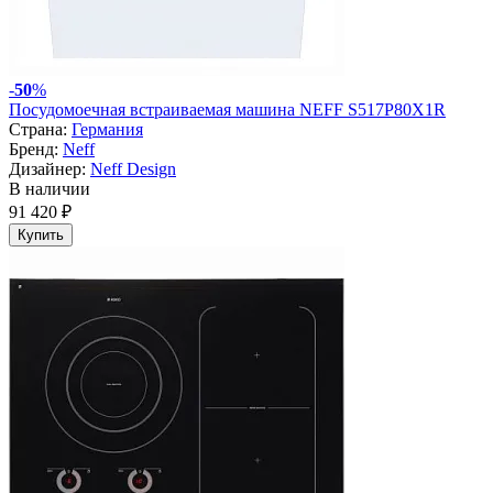
-
50
%
Посудомоечная встраиваемая машина NEFF S517P80X1R
Страна:
Германия
Бренд:
Neff
Дизайнер:
Neff Design
В наличии
91 420 ₽
Купить