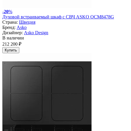
-
20
%
Духовой встраиваемый шкаф с СВЧ ASKO OCM8478G
Страна:
Швеция
Бренд:
Asko
Дизайнер:
Asko Design
В наличии
212 200 ₽
Купить