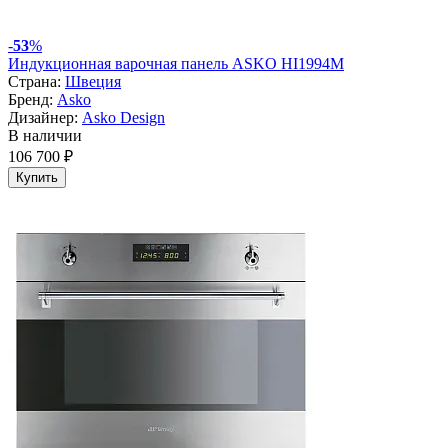
-
53
%
Индукционная варочная панель ASKO HI1994M
Страна:
Швеция
Бренд:
Asko
Дизайнер:
Asko Design
В наличии
106 700 ₽
Купить