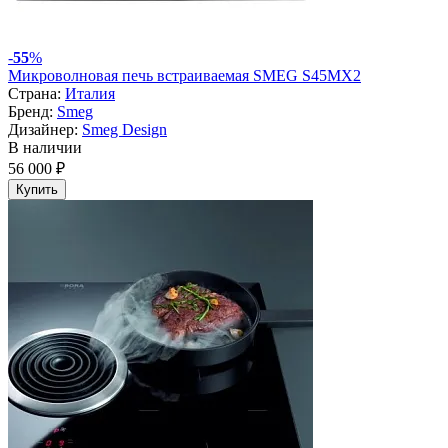
-
55
%
Микроволновая печь встраиваемая SMEG S45MX2
Страна:
Италия
Бренд:
Smeg
Дизайнер:
Smeg Design
В наличии
56 000 ₽
Купить