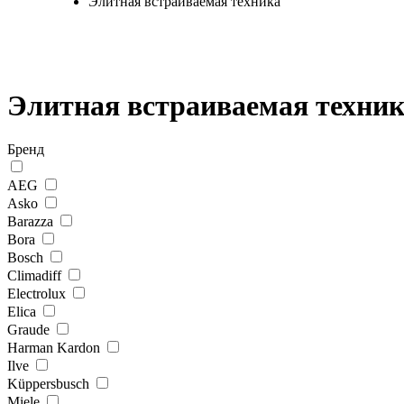
Элитная встраиваемая техника
Элитная встраиваемая техни
Бренд
AEG
Asko
Barazza
Bora
Bosch
Climadiff
Electrolux
Elica
Graude
Harman Kardon
Ilve
Küppersbusch
Miele