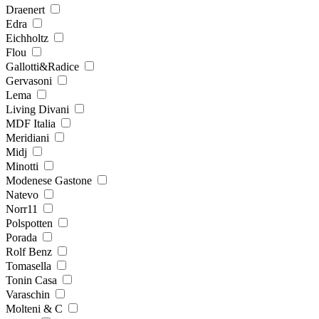
Draenert
Edra
Eichholtz
Flou
Gallotti&Radice
Gervasoni
Lema
Living Divani
MDF Italia
Meridiani
Midj
Minotti
Modenese Gastone
Natevo
Norr11
Polspotten
Porada
Rolf Benz
Tomasella
Tonin Casa
Varaschin
Molteni & C