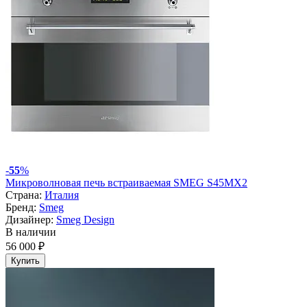
-
55
%
Микроволновая печь встраиваемая SMEG S45MX2
Страна:
Италия
Бренд:
Smeg
Дизайнер:
Smeg Design
В наличии
56 000 ₽
Купить