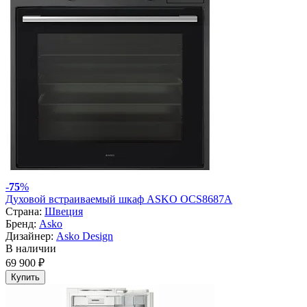
-
75
%
Духовой встраиваемый шкаф ASKO OCS8687A
Страна:
Швеция
Бренд:
Asko
Дизайнер:
Asko Design
В наличии
69 900 ₽
Купить