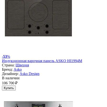
-
53
%
Индукционная варочная панель ASKO HI1994M
Страна:
Швеция
Бренд:
Asko
Дизайнер:
Asko Design
В наличии
106 700 ₽
Купить