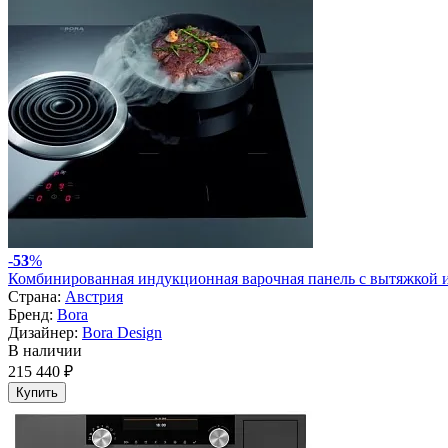
-
53
%
Комбинированная индукционная варочная панель с вытяжкой 
Страна:
Австрия
Бренд:
Bora
Дизайнер:
Bora Design
В наличии
215 440 ₽
Купить