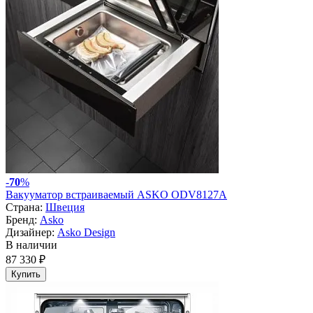
-
70
%
Вакууматор встраиваемый ASKO ODV8127A
Страна:
Швеция
Бренд:
Asko
Дизайнер:
Asko Design
В наличии
87 330 ₽
Купить