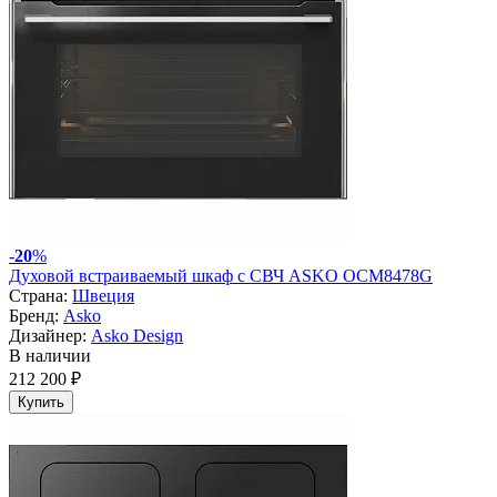
-
20
%
Духовой встраиваемый шкаф с СВЧ ASKO OCM8478G
Страна:
Швеция
Бренд:
Asko
Дизайнер:
Asko Design
В наличии
212 200 ₽
Купить