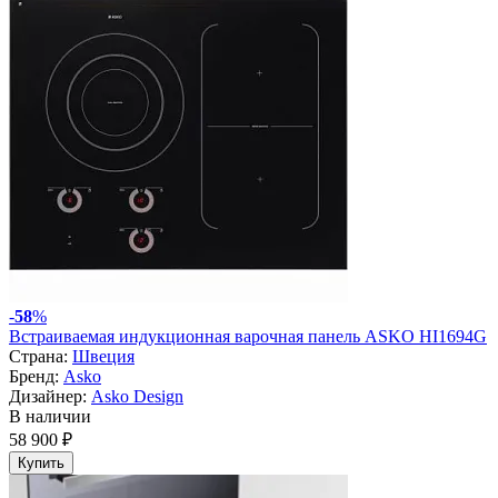
-
58
%
Встраиваемая индукционная варочная панель ASKO HI1694G
Страна:
Швеция
Бренд:
Asko
Дизайнер:
Asko Design
В наличии
58 900 ₽
Купить