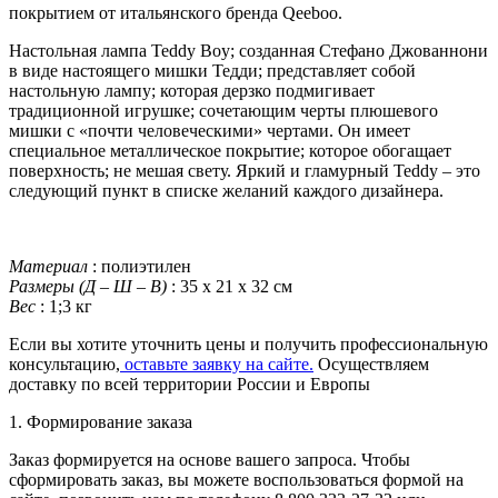
покрытием от итальянского бренда Qeeboo.
Настольная лампа Teddy Boy; созданная Стефано Джованнони
в виде настоящего мишки Тедди; представляет собой
настольную лампу; которая дерзко подмигивает
традиционной игрушке
; сочетающим черты плюшевого
мишки с «почти человеческими» чертами. Он имеет
специальное металлическое покрытие; которое обогащает
поверхность; не мешая свету.
Яркий и гламурный Teddy – это
следующий пункт в списке желаний каждого дизайнера.
Материал
: полиэтилен
Размеры (Д – Ш – В)
: 35 x 21 x 32 см
Вес
: 1;3 кг
Если вы хотите уточнить цены и получить профессиональную
консультацию,
оставьте заявку на сайте.
Осуществляем
доставку по всей территории России и Европы
1. Формирование заказа
Заказ формируется на основе вашего запроса. Чтобы
сформировать заказ, вы можете воспользоваться формой на