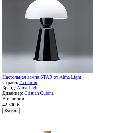
Настольная лампа STAR от Alma Light
Страна:
Испания
Бренд:
Alma Light
Дизайнер:
Cristian Cubina
В наличии
42 300 ₽
Купить