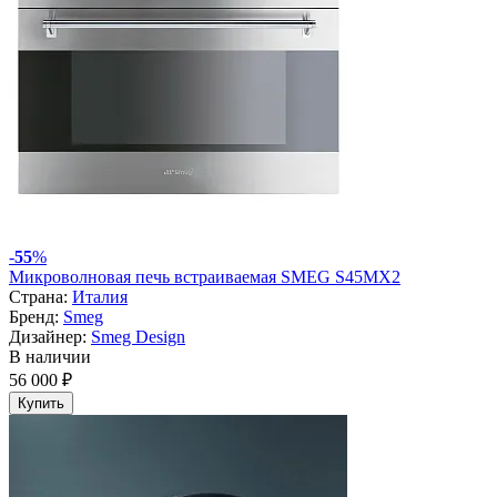
-
55
%
Микроволновая печь встраиваемая SMEG S45MX2
Страна:
Италия
Бренд:
Smeg
Дизайнер:
Smeg Design
В наличии
56 000 ₽
Купить