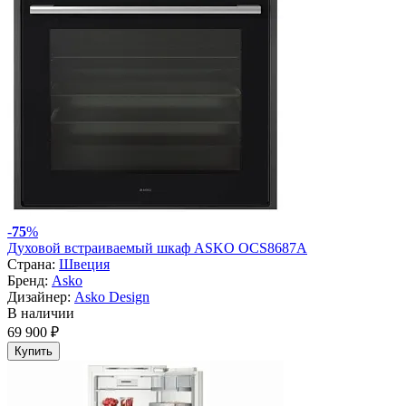
-
75
%
Духовой встраиваемый шкаф ASKO OCS8687A
Страна:
Швеция
Бренд:
Asko
Дизайнер:
Asko Design
В наличии
69 900 ₽
Купить