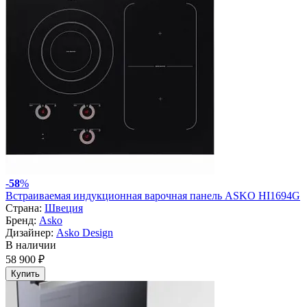
-
58
%
Встраиваемая индукционная варочная панель ASKO HI1694G
Страна:
Швеция
Бренд:
Asko
Дизайнер:
Asko Design
В наличии
58 900 ₽
Купить