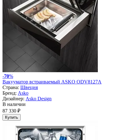
-
70
%
Вакууматор встраиваемый ASKO ODV8127A
Страна:
Швеция
Бренд:
Asko
Дизайнер:
Asko Design
В наличии
87 330 ₽
Купить