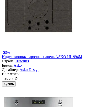
-
53
%
Индукционная варочная панель ASKO HI1994M
Страна:
Швеция
Бренд:
Asko
Дизайнер:
Asko Design
В наличии
106 700 ₽
Купить