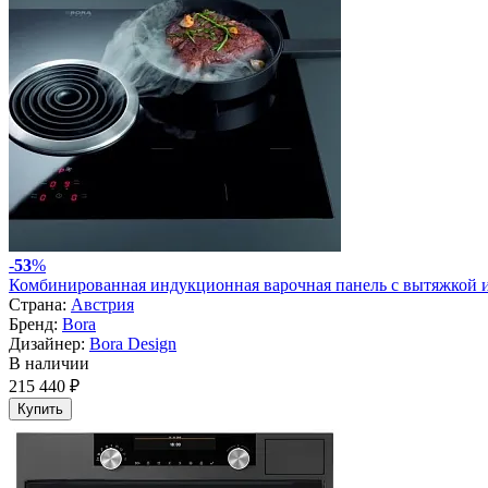
-
53
%
Комбинированная индукционная варочная панель с вытяжкой 
Страна:
Австрия
Бренд:
Bora
Дизайнер:
Bora Design
В наличии
215 440 ₽
Купить