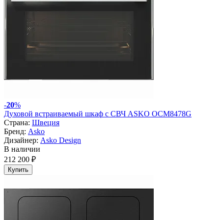
-
20
%
Духовой встраиваемый шкаф с СВЧ ASKO OCM8478G
Страна:
Швеция
Бренд:
Asko
Дизайнер:
Asko Design
В наличии
212 200 ₽
Купить