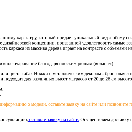
ысканному характеру, который придает уникальный вид любому с
е дизайнерской концепции, призванной удовлетворить самые вз
каркаса из массива дерева играет на контрасте с объемами изг
иимное очарование благодаря плоским рюшам (воланам)
 или цвета табак Ножки с металлическим декором - бронзовая ла
и подходит для различных высот матрасов от 20 до 26 см высото
м.
.
нформацию о модели, оставьте заявку на сайте или позвоните п
консультацию,
оставьте заявку на сайте.
Осуществляем доставку п