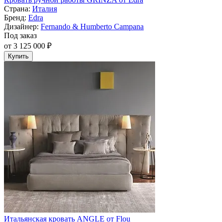
Страна:
Италия
Бренд:
Edra
Дизайнер:
Fernando & Humberto Campana
Под заказ
от 3 125 000 ₽
Купить
Итальянская кровать ANGLE от Flou