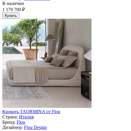
В наличии
1 179 700 ₽
Купить
Кровать TAORMINA от Flou
Страна:
Италия
Бренд:
Flou
Дизайнер:
Flou Design