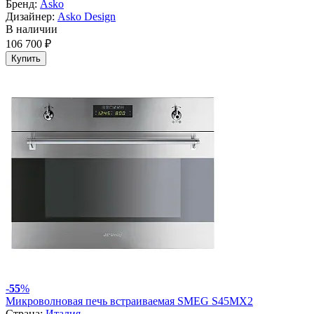
Бренд:
Asko
Дизайнер:
Asko Design
В наличии
106 700 ₽
Купить
-
55
%
Микроволновая печь встраиваемая SMEG S45MX2
Страна:
Италия