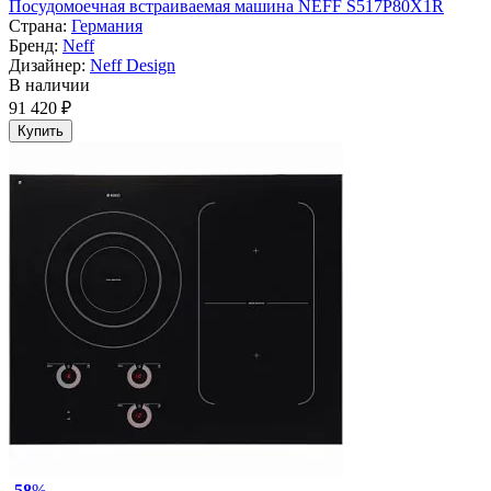
Посудомоечная встраиваемая машина NEFF S517P80X1R
Страна:
Германия
Бренд:
Neff
Дизайнер:
Neff Design
В наличии
91 420 ₽
Купить
-
58
%