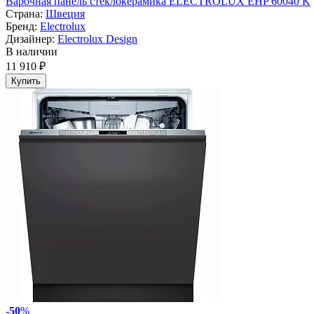
Варочная панель стеклокерамика ELECTROLUX EHP 60040 K
Страна:
Швеция
Бренд:
Electrolux
Дизайнер:
Electrolux Design
В наличии
11 910 ₽
Купить
-
50
%