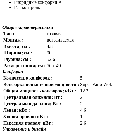
Гибридные конфорки A+
Газ-контроль
Общие характеристики
Тип :
газовая
Монтаж :
встраиваемая
Высота; см :
4.8
Ширина; см :
90
Глубина; см :
52.6
Размеры ниши; см :
56 х 49
Конфорки
Количество конфорок :
5
Конфорка повышенной мощности :
Super Vario Wok
Общая мощность конфорок; кВт :
12.2
Центральная ближняя; Вт :
2
Центральная дальняя; Вт :
2
Левая; кВт :
4.6
Задняя правая; кВт :
1
Передняя правая; кВт :
2.6
Управление и дизайн