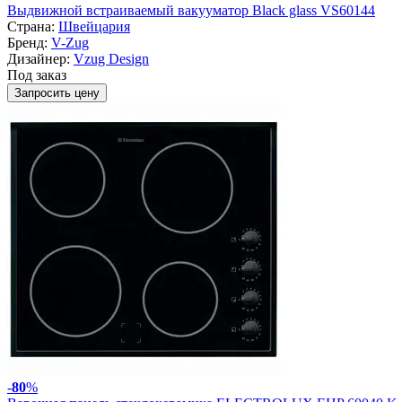
Выдвижной встраиваемый вакууматор Black glass VS60144
Страна:
Швейцария
Бренд:
V-Zug
Дизайнер:
Vzug Design
Под заказ
Запросить цену
-
80
%