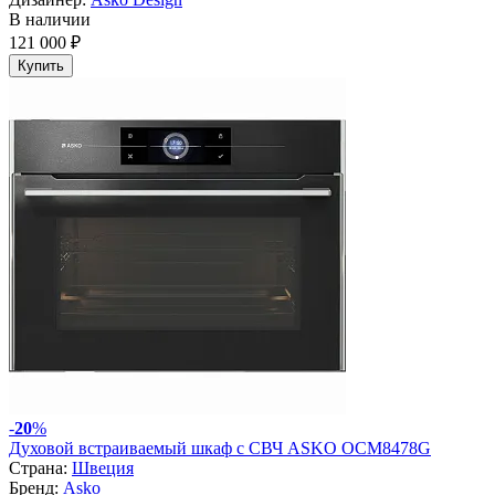
В наличии
121 000 ₽
Купить
-
20
%
Духовой встраиваемый шкаф с СВЧ ASKO OCM8478G
Страна:
Швеция
Бренд:
Asko