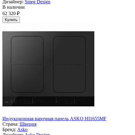
Дизайнер:
Smeg Design
В наличии
62 320 ₽
Купить
Индукционная варочная панель ASKO HI1655MF
Страна:
Швеция
Бренд:
Asko
Дизайнер:
Asko Design