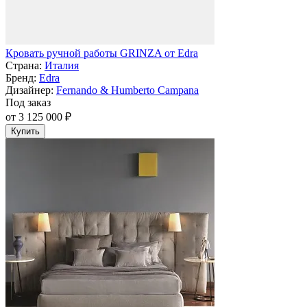
Кровать ручной работы GRINZA от Edra
Страна:
Италия
Бренд:
Edra
Дизайнер:
Fernando & Humberto Campana
Под заказ
от 3 125 000 ₽
Купить