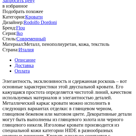
Запросить цену
в избранное
Подобрать похожее
Категория:
Кровати
Дизайнер:
Rodolfo Dordoni
Бренд:
Flou
Серия:
Iko
Стиль:
Современный
Материал:
Металл, пенополиуретан, кожа, текстиль
Страна:
Италия
Описание
Доставка
Оплата
Элегантность, эксклюзивность и сдержанная роскошь – вот
основные характеристики этой двуспальной кровати. Его
кажущаяся простота определяется чистотой линий, качеством
используемых материалов и элегантностью деталей.
Металлический каркас кровати можно исполнить в
следующих вариантах отделки: в глянцевом черном,
глянцевом бежевом или матовом цвете. Декоративные детали
могут быть выполнены из глянцевого золота или черного
глянцевого никеля. Изголовье кровати производится из
специальной кожи категории HIDE в разнообразных
цветовых решениях. Кровать идеально сочетается с