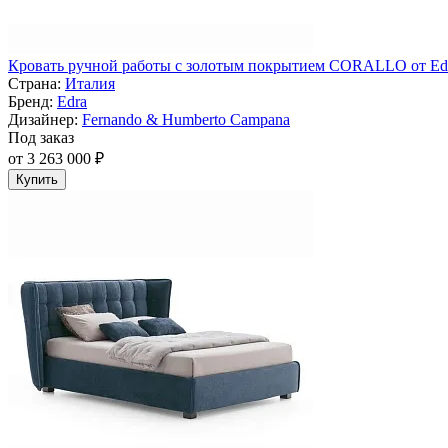
Кровать ручной работы с золотым покрытием CORALLO от Ed
Страна:
Италия
Бренд:
Edra
Дизайнер:
Fernando & Humberto Campana
Под заказ
от 3 263 000 ₽
Купить