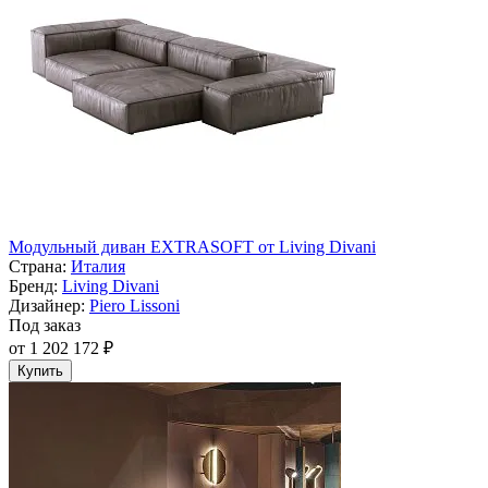
Модульный диван EXTRASOFT от Living Divani
Страна:
Италия
Бренд:
Living Divani
Дизайнер:
Piero Lissoni
Под заказ
от 1 202 172 ₽
Купить