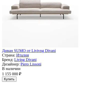
Диван SUMO от Livivng Divani
Страна:
Италия
Бренд:
Living Divani
Дизайнер:
Piero Lissoni
В наличии
1 155 000 ₽
Купить