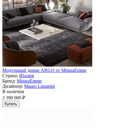
Модульный диван ARGO от MisuraEmme
Страна:
Италия
Бренд:
MisuraEmme
Дизайнер:
Mauro Lipparini
В наличии
2 390 000 ₽
Купить