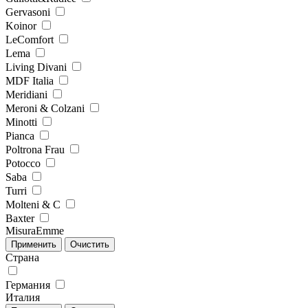
Gervasoni
Koinor
LeComfort
Lema
Living Divani
MDF Italia
Meridiani
Meroni & Colzani
Minotti
Pianca
Poltrona Frau
Potocco
Saba
Turri
Molteni & C
Baxter
MisuraEmme
Страна
Германия
Италия