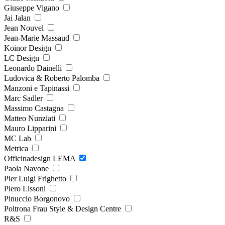
Giuseppe Vigano
Jai Jalan
Jean Nouvel
Jean-Marie Massaud
Koinor Design
LC Design
Leonardo Dainelli
Ludovica & Roberto Palomba
Manzoni e Tapinassi
Marc Sadler
Massimo Castagna
Matteo Nunziati
Mauro Lipparini
MC Lab
Metrica
Officinadesign LEMA
Paola Navone
Pier Luigi Frighetto
Piero Lissoni
Pinuccio Borgonovo
Poltrona Frau Style & Design Centre
R&S